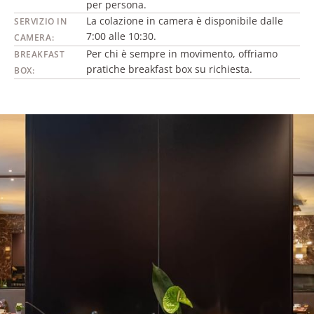
per persona.
La colazione in camera è disponibile dalle
SERVIZIO IN
7:00 alle 10:30.
CAMERA:
Per chi è sempre in movimento, offriamo
BREAKFAST
pratiche breakfast box su richiesta.
BOX: