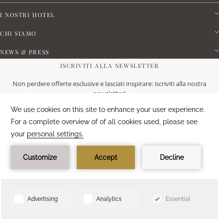
I NOSTRI HOTEL
CHI SIAMO
NEWS & PRESS
ISCRIVITI ALLA NEWSLETTER
Non perdere offerte esclusive e lasciati inspirare: iscriviti alla nostra
newsletter!
ISCRIVITI ORA
ESPERIENZA DEGLI OSPITI
88
%
ECCELLENTE
3757
Reviews
Privacy Policy
Cookies
PRENOTA ORA
©
2026
AG Hotels | Realizzato da Amaudeus