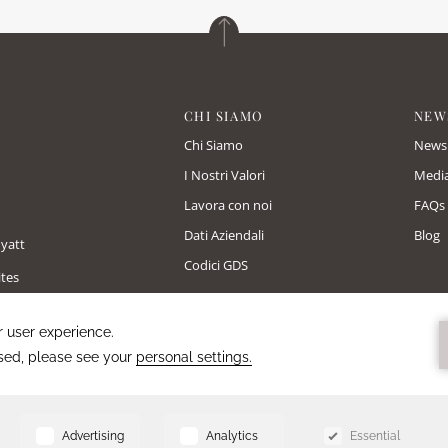
CHI SIAMO
NEW
Chi Siamo
News 
I Nostri Valori
Media
Lavora con noi
FAQs
Dati Aziendali
Blog
Hyatt
Codici GDS
tes
- Emblems Collection by Accor
- Emblems Collection by Accor