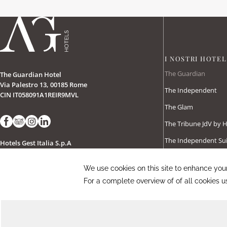
I NOSTRI HOTEL
The Guardian
The Guardian Hotel
Via Palestro 13, 00185 Rome
The Independent
CIN IT058091A1REIR9MVL
The Glam
The Tribune JdV by 
The Independent Sui
Hotels Gest Italia S.p.A
Via Nazionale 200 - 00184 Rome
The Republic
VAT Number: 15512031004
The Style
+39 06 81153633
Borgo Tre Vaselle
theguardian@aghotels.it
Masseria Furnirussi 
Scopri di più
Relais San Clemente 