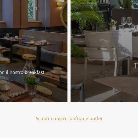
T
on il nostro breakfast
Scopri i nostri rooftop e outlet