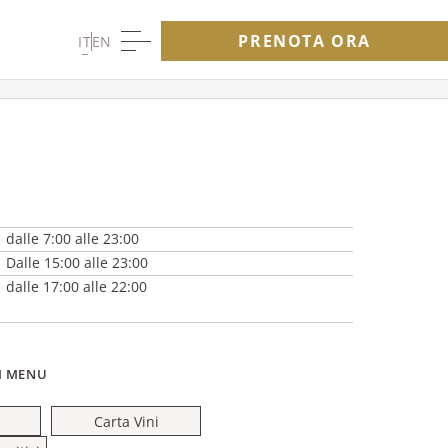
diventa un’esperienza
indimenticabile.
PRENOTA ORA
IT
EN
dalle 7:00 alle 23:00
Dalle 15:00 alle 23:00
dalle 17:00 alle 22:00
RI MENU
Carta Vini