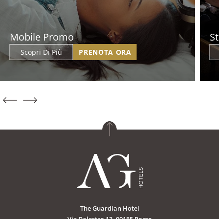
Select A Hotel*
Mobile Promo
S
PRENOTA ORA
Scopri Di Più
PRENOTA ORA
The Guardian Hotel