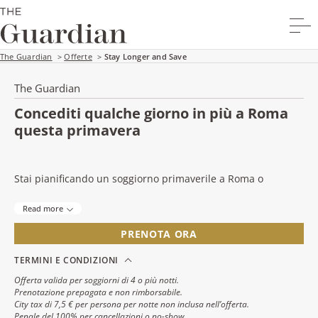
Stay Longer and Save
The Guardian
>
Offerte
>
Stay Longer and Save
The Guardian
Concediti qualche giorno in più a Roma
questa primavera
Stai pianificando un soggiorno primaverile a Roma o
desideri avere più tempo per vivere la città?
Read more
Soggiorna 4 o più notti e risparmia il 20% sulla nostra
PRENOTA ORA
miglior tariffa.
TERMINI E CONDIZIONI
Vivi Roma in primavera al meglio, con giornate più lunghe,
Offerta valida per soggiorni di 4 o più notti.
giardini in fiore e un ritmo più rilassato, il tutto a pochi passi
Prenotazione prepagata e non rimborsabile.
dalle principali attrazioni della città.
City tax di 7,5 € per persona per notte non inclusa nell’offerta.
Penale del 100% per cancellazioni o no-show.