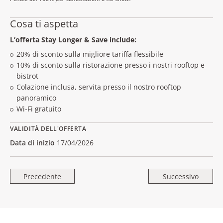
Approfitta di uno sconto speciale del
20%
sulla nostra
Cosa ti aspetta
miglior tariffa flessibile con
colazione inclusa
per soggiorni
di almeno 4 notti. Approfitta di un ulteriore
10%
di sconto
L’offerta Stay Longer & Save include:
sulla ristorazione
presso le nostre
terrazze e bistrot
.
20% di sconto sulla migliore tariffa flessibile
10% di sconto sulla ristorazione presso i nostri rooftop e
*Valido fino al 30 giugno; inserisci
“Terrace10”
nelle note della
bistrot
prenotazione per usufruire dello sconto.
Colazione inclusa, servita presso il nostro rooftop
panoramico
Wi-Fi gratuito
VALIDITÀ DELL'OFFERTA
Data di inizio
17/04/2026
Precedente
Successivo